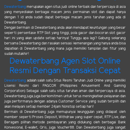
Dewaterbang
merupakan agen situs judi online terbaik dan terpercaya di asia
yang menyediakan berbagai macam jenis permainan slot dan dapat hanya
dengan 1 id anda sudah dapat berbagai macam jenis taruhan yang ada di
Dewaterbang.
Dengan bermain di Dewaterbang anda akan mendapat keuntungan yang besar
seperti persentase RTP Slot yang tinggi, pola gacor dan bocoran slot gacor
hari ini yang akan update setiap harinya! Tunggu apa lagi? Gabung sekarang
bersama Dewaterbang dan rasakan sensasi kemenangan yang hanya anda bisa
dapatkan di Dewaterbang yang mana juga memiliki tampilan dan fitur yang
sudah mutakhir!
Dewaterbang Agen Slot Online
Resmi Dengan Transaksi Cepat
Dewaterbang
adalah salah satu Situs Resmi Taruhan Judi Online yang memiliki
Lisensi Resmi dari PAGCOR (Philippines Amusement And Gaming
Corporation) Sebagai salah satu situs taruhan aman dan terpercaya di asia.
Dewaterbang juga juga berkomitmen untuk terus meningkatkan pelayanan dan
juga performanya dengan adanya Customer Service yang sudah terpilih dan
akan melayani setiap member 24jam Nonstop setiap hari!
Bermain di Dewaterbang juga memupunyai keunggulan yang didapat oleh
member seperti Proses Deposit, Withdraw yang super cepat, RTP Live, dan
Beragam pilihan metode pembayaran yang didukung oleh berbagai Bank
Konvesional, E-wallet, Qris, juga Voucher88. Dan Dewaterbang juga sangat