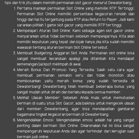
tips dan trik jitu dalam memilih permainan slot gacor menurut Dewaterbang:
Pertama mainkan permainan Slot Online yang memiliki RTP Tertinggi:
Permainan Slot Online memiliki persentase kegacoran rendah dan
tinggi dan hal itu tergantung pada RTP atau Return to Player. Jadi kami
sarankan pilihlah 1 game slot gacor yang memiliki RTP tertinggi.
Mempelajari Aturan Slot Online: Kami sebagai agen slot gacor online
menyarankan untuk tidak bermain sebelum mempelajarinya. Kita akan
memiliki keputusan yang tepat dan bijak hanya jika kita sudah memiliki
wawasan tentang aturan bermain Slot Online tersebut.
Membuat Budgeting Anggaran Slot Anda: Permainan slot online bisa
sangat membuat kecanduan apalagi jika ditambah kita mendapat
kemenangan/jackpot melimpah di awal.
Meraih Bonus Dan Promosi Yang Tersedia: Salah satu cara agar
membuat permainan semakin seru dan tidak monoton atau
membosankan yaitu meraih bonus yang sudah tersedia di
Dewaterbang! Dewaterbang telah membuat beberapa bonus yang
sangat mudah untuk diraih dan berlaku kepada semua member.
Melihat Ulasan Member: Sebelum Anda mulai untuk memutuskan
bermain di suatu situs Slot Gacor, ada baiknya untuk mengecek ulasan
dari member Dewaterbang, agar bisa mendapatkan gambaran
bagaimana tingkat kegacoran bermain di Dewaterbang.
Mengendalikan Emosi: Mengendalikan emosi adalah hal yang sangat
penting dalam bermain Slot Online. Dikarenakan hal ini bisa sangat
mempengaruhi keputusan Anda dan agar terhindar dari kerugian saat
bermain judi online.