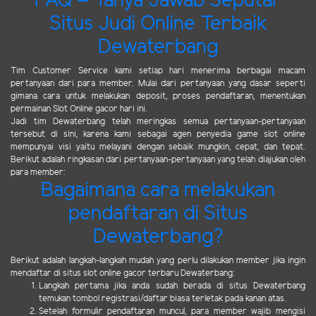
FAQ – Tanya Jawab Seputar
Situs Judi Online Terbaik
Dewaterbang
Tim Customer Service kami setiap hari menerima berbagai macam
pertanyaan dari para member. Mulai dari pertanyaan yang dasar seperti
gimana cara untuk melakukan deposit, proses pendaftaran, menentukan
permainan Slot Online gacor hari ini.
Jadi tim Dewaterbang telah meringkas semua pertanyaan-pertanyaan
tersebut di sini, karena kami sebagai agen penyedia game slot online
mempunyai visi yaitu melayani dengan sebaik mungkin, cepat, dan tepat.
Berikut adalah ringkasan dari pertanyaan-pertanyaan yang telah diajukan oleh
para member:
Bagaimana cara melakukan
pendaftaran di Situs
Dewaterbang?
Berikut adalah langkah-langkah mudah yang perlu dilakukan member jika ingin
mendaftar di situs slot online gacor terbaru Dewaterbang:
Langkah pertama jika anda sudah berada di situs Dewaterbang
temukan tombol registrasi/daftar biasa terletak pada kanan atas.
Setelah formulir pendaftaran muncul, para member wajib mengisi