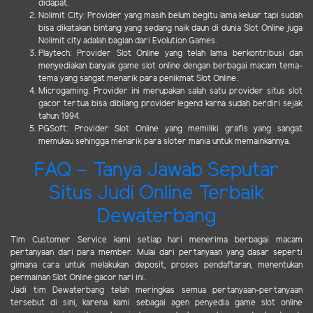
didapat.
Nolimit City: Provider yang masih belum begitu lama keluar tapi sudah
bisa dikatakan bintang yang sedang naik daun di dunia Slot Online juga
Nolimit city adalah bagian dari Evolution Games.
Playtech: Provider Slot Online yang telah lama berkontribusi dan
menyediakan banyak game slot online dengan berbagai macam tema-
tema yang sangat menarik para penikmat Slot Online.
Microgaming: Provider ini merupakan salah satu provider situs slot
gacor tertua bisa dibilang provider legend karna sudah berdiri sejak
tahun 1994.
PGSoft: Provider Slot Online yang memiliki grafis yang sangat
memukau sehingga menarik para sloter mania untuk memainkannya.
FAQ – Tanya Jawab Seputar
Situs Judi Online Terbaik
Dewaterbang
Tim Customer Service kami setiap hari menerima berbagai macam
pertanyaan dari para member. Mulai dari pertanyaan yang dasar seperti
gimana cara untuk melakukan deposit, proses pendaftaran, menentukan
permainan Slot Online gacor hari ini.
Jadi tim Dewaterbang telah meringkas semua pertanyaan-pertanyaan
tersebut di sini, karena kami sebagai agen penyedia game slot online