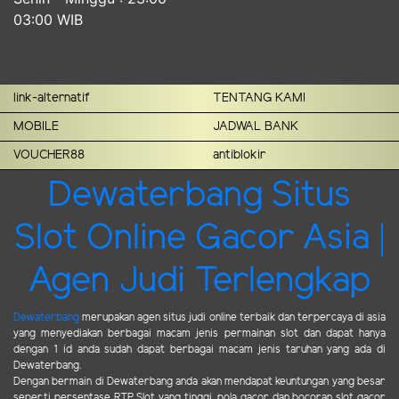
03:00 WIB
link-alternatif
TENTANG KAMI
MOBILE
JADWAL BANK
VOUCHER88
antiblokir
Dewaterbang Situs
Slot Online Gacor Asia |
Agen Judi Terlengkap
Dewaterbang
merupakan agen situs judi online terbaik dan terpercaya di asia
yang menyediakan berbagai macam jenis permainan slot dan dapat hanya
dengan 1 id anda sudah dapat berbagai macam jenis taruhan yang ada di
Dewaterbang.
Dengan bermain di Dewaterbang anda akan mendapat keuntungan yang besar
seperti persentase RTP Slot yang tinggi, pola gacor dan bocoran slot gacor