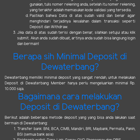
gunakan, tulis nomer rekening anda, setelah itu nomer rekening,
yang terakhir adalah memasukan kode validasi yang tersedia.
Pastikan bahwa Data di atas sudah valid dan benar agar
menghindari terjadinya kesalahan dalam transaksi seperti
Deposit dan Withdraw.
Jika data di atas sudah terisi dengan benar, silahkan setujui atau klik
submit. Akun anda sudah dibuat, artinya anda sudah bisa langsung login
dan bermain!
Berapa sih Minimal Deposit di
Dewaterbang?
Dewaterbang memiliki minimal deposit yang sangat rendah, untuk melakukan
Deposit di Dewaterbang Member hanya perlu mengeluarkan minimal Rp.
10.000 saja.
Bagaimana cara melakukan
Deposit di Dewaterbang?
Berikut adalah beberapa metode deposit yang yang bisa anda lakukan saat
bermain di Dewaterbang:
Transfer bank: BNI, BCA, CIMB, Mandiri, BRI, Maybank, Permata, Panin,
BSI (semua bank asia)