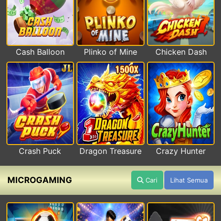
Cash Balloon
Plinko of Mine
Chicken Dash
Crash Puck
Dragon Treasure
Crazy Hunter
MICROGAMING
Cari
Lihat Semua