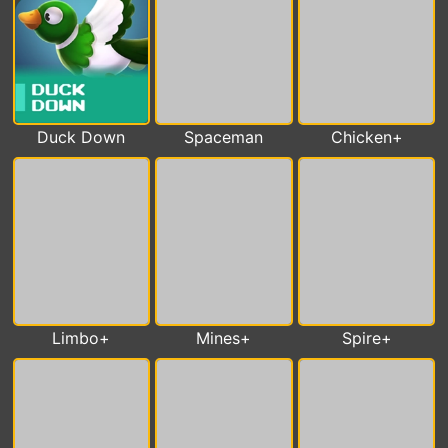
Duck Down
Spaceman
Chicken+
Limbo+
Mines+
Spire+