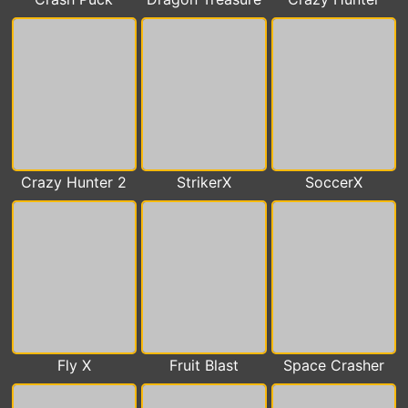
Crazy Hunter 2
StrikerX
SoccerX
Fly X
Fruit Blast
Space Crasher