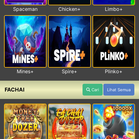
Spaceman
Chicken+
Limbo+
Mines+
Spire+
Plinko+
FACHAI
Cari
Lihat Semua