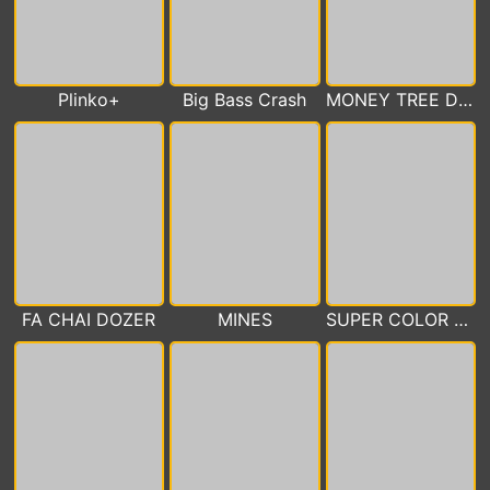
Plinko+
Big Bass Crash
MONEY TREE DOZER
FA CHAI DOZER
MINES
SUPER COLOR GAME