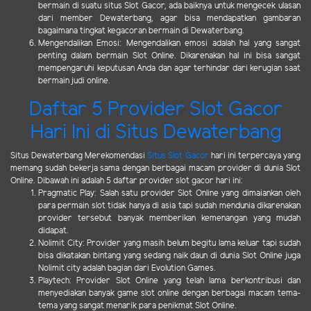
bermain di suatu situs Slot Gacor, ada baiknya untuk mengecek ulasan
dari member Dewaterbang, agar bisa mendapatkan gambaran
bagaimana tingkat kegacoran bermain di Dewaterbang.
Mengendalikan Emosi: Mengendalikan emosi adalah hal yang sangat
penting dalam bermain Slot Online. Dikarenakan hal ini bisa sangat
mempengaruhi keputusan Anda dan agar terhindar dari kerugian saat
bermain judi online.
Daftar 5 Provider Slot Gacor
Hari Ini di Situs Dewaterbang
Situs Dewaterbang Merekomendasi
Situs Slot Gacor
hari ini terpercaya yang
memang sudah bekerja sama dengan berbagai macam provider di dunia Slot
Online. Dibawah ini adalah 5 daftar provider slot gacor hari ini:
Pragmatic Play: Salah satu provider Slot Online yang dimaiankan oleh
para permain slot tidak hanya di asia tapi sudah mendunia dikarenakan
provider tersebut banyak memberikan kemenangan yang mudah
didapat.
Nolimit City: Provider yang masih belum begitu lama keluar tapi sudah
bisa dikatakan bintang yang sedang naik daun di dunia Slot Online juga
Nolimit city adalah bagian dari Evolution Games.
Playtech: Provider Slot Online yang telah lama berkontribusi dan
menyediakan banyak game slot online dengan berbagai macam tema-
tema yang sangat menarik para penikmat Slot Online.