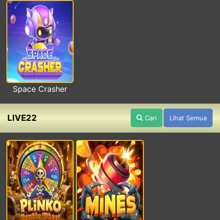
Space Crasher
LIVE22
Cari
Lihat Semua