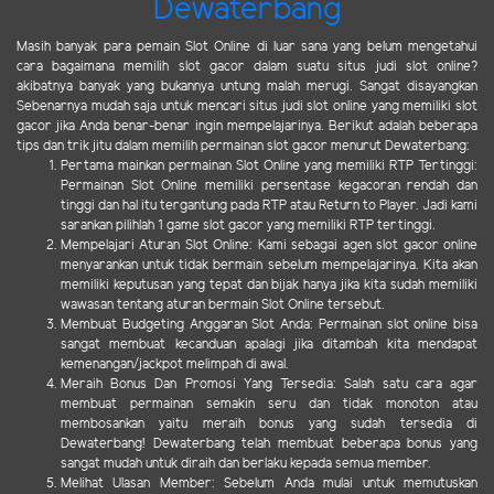
Dewaterbang
Masih banyak para pemain Slot Online di luar sana yang belum mengetahui
cara bagaimana memilih slot gacor dalam suatu situs judi slot online?
akibatnya banyak yang bukannya untung malah merugi. Sangat disayangkan
Sebenarnya mudah saja untuk mencari situs judi slot online yang memiliki slot
gacor jika Anda benar-benar ingin mempelajarinya. Berikut adalah beberapa
tips dan trik jitu dalam memilih permainan slot gacor menurut Dewaterbang:
Pertama mainkan permainan Slot Online yang memiliki RTP Tertinggi:
Permainan Slot Online memiliki persentase kegacoran rendah dan
tinggi dan hal itu tergantung pada RTP atau Return to Player. Jadi kami
sarankan pilihlah 1 game slot gacor yang memiliki RTP tertinggi.
Mempelajari Aturan Slot Online: Kami sebagai agen slot gacor online
menyarankan untuk tidak bermain sebelum mempelajarinya. Kita akan
memiliki keputusan yang tepat dan bijak hanya jika kita sudah memiliki
wawasan tentang aturan bermain Slot Online tersebut.
Membuat Budgeting Anggaran Slot Anda: Permainan slot online bisa
sangat membuat kecanduan apalagi jika ditambah kita mendapat
kemenangan/jackpot melimpah di awal.
Meraih Bonus Dan Promosi Yang Tersedia: Salah satu cara agar
membuat permainan semakin seru dan tidak monoton atau
membosankan yaitu meraih bonus yang sudah tersedia di
Dewaterbang! Dewaterbang telah membuat beberapa bonus yang
sangat mudah untuk diraih dan berlaku kepada semua member.
Melihat Ulasan Member: Sebelum Anda mulai untuk memutuskan