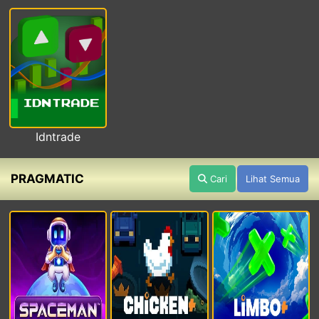
Idntrade
PRAGMATIC
Cari
Lihat Semua