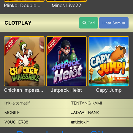
Plinko: Double Wheel Live22
Mines Live22
CLOTPLAY
Cari
Lihat Semua
Chicken Impassable
Jetpack Heist
Capy Jump
link-alternatif
TENTANG KAMI
MOBILE
JADWAL BANK
VOUCHER88
antiblokir